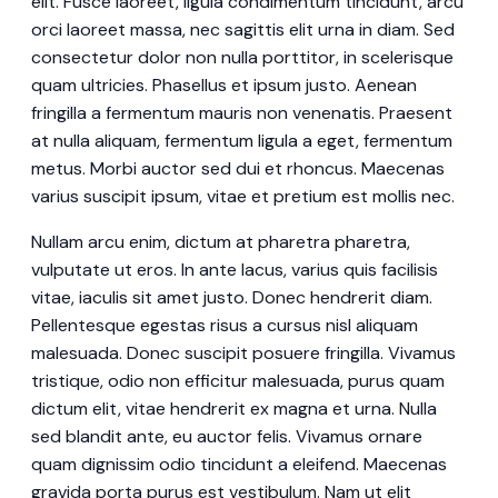
elit. Fusce laoreet, ligula condimentum tincidunt, arcu
orci laoreet massa, nec sagittis elit urna in diam. Sed
consectetur dolor non nulla porttitor, in scelerisque
quam ultricies. Phasellus et ipsum justo. Aenean
fringilla a fermentum mauris non venenatis. Praesent
at nulla aliquam, fermentum ligula a eget, fermentum
metus. Morbi auctor sed dui et rhoncus. Maecenas
varius suscipit ipsum, vitae et pretium est mollis nec.
Nullam arcu enim, dictum at pharetra pharetra,
vulputate ut eros. In ante lacus, varius quis facilisis
vitae, iaculis sit amet justo. Donec hendrerit diam.
Pellentesque egestas risus a cursus nisl aliquam
malesuada. Donec suscipit posuere fringilla. Vivamus
tristique, odio non efficitur malesuada, purus quam
dictum elit, vitae hendrerit ex magna et urna. Nulla
sed blandit ante, eu auctor felis. Vivamus ornare
quam dignissim odio tincidunt a eleifend. Maecenas
gravida porta purus est vestibulum. Nam ut elit