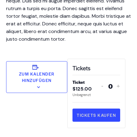
neque. Duis sed mi augue imperdiet eleifend. Vivamus
rutrum a turpis eu porta. Donec sagittis est eleifend
tortor feugiat, molestie diam dapibus. Morbi tristique at
erat at efficitur. Donec efficitur, neque quis luctus et
aliquet, libero erat condimentum arcu, at varius augue
justo condimentum tortor.
Tickets
ZUM KALENDER
HINZUFÜGEN
Ticket
-
+
$
125.00
A
Unbegrenzt
n
z
a
TICKETS KAUFEN
h
l