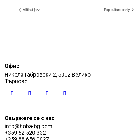
All that jazz
Pop culture party
Офис
Никола Габровски 2, 5002 Велико
Търново
Свържете се с нас
info@hoba-bg.com
+359 62 520 332
+359 88 656 0027