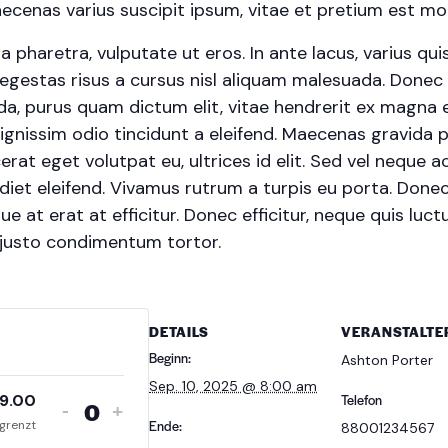
cenas varius suscipit ipsum, vitae et pretium est moll
haretra, vulputate ut eros. In ante lacus, varius quis fa
egestas risus a cursus nisl aliquam malesuada. Donec s
ada, purus quam dictum elit, vitae hendrerit ex magna e
ignissim odio tincidunt a eleifend. Maecenas gravida 
erat eget volutpat eu, ultrices id elit. Sed vel neque
et eleifend. Vivamus rutrum a turpis eu porta. Donec s
e at erat at efficitur. Donec efficitur, neque quis luctu
 justo condimentum tortor.
DETAILS
VERANSTALTE
Beginn:
Ashton Porter
Sep. 10, 2025 @ 8:00 am
9.00
Telefon
-
+
A
Ende:
grenzt
88001234567