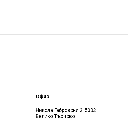
Офис
Никола Габровски 2, 5002
Велико Търново