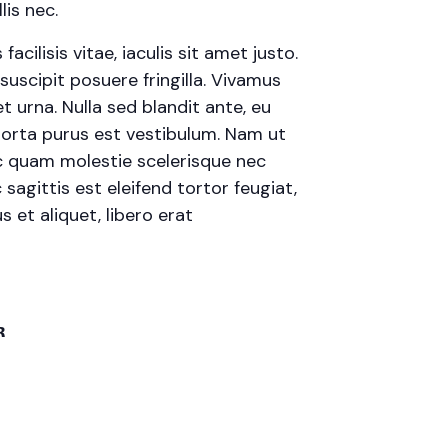
is nec.
cilisis vitae, iaculis sit amet justo.
uscipit posuere fringilla. Vivamus
t urna. Nulla sed blandit ante, eu
porta purus est vestibulum. Nam ut
 ac quam molestie scelerisque nec
agittis est eleifend tortor feugiat,
s et aliquet, libero erat
R