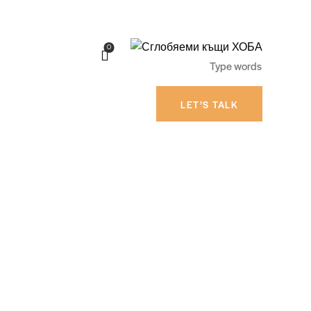
0
LET’S TALK