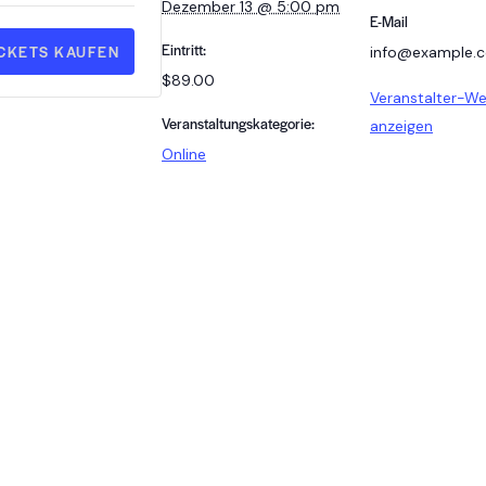
Dezember 13 @ 5:00 pm
n
E-Mail
z
Eintritt:
ICKETS KAUFEN
info@example.
$89.00
a
Veranstalter-We
h
Veranstaltungskategorie:
anzeigen
Online
l