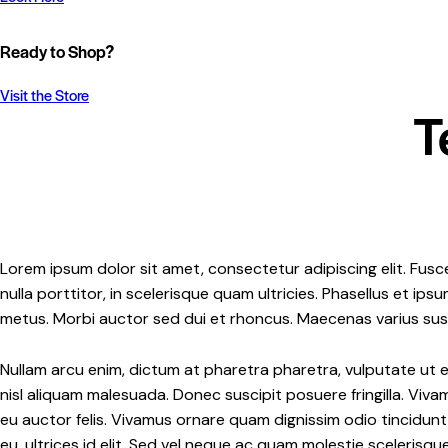
Ready to Shop?
Visit the Store
T
Lorem ipsum dolor sit amet, consectetur adipiscing elit. Fusce
nulla porttitor, in scelerisque quam ultricies. Phasellus et i
metus. Morbi auctor sed dui et rhoncus. Maecenas varius susci
Nullam arcu enim, dictum at pharetra pharetra, vulputate ut ero
nisl aliquam malesuada. Donec suscipit posuere fringilla. Viva
eu auctor felis. Vivamus ornare quam dignissim odio tincidun
eu, ultrices id elit. Sed vel neque ac quam molestie scelerisq