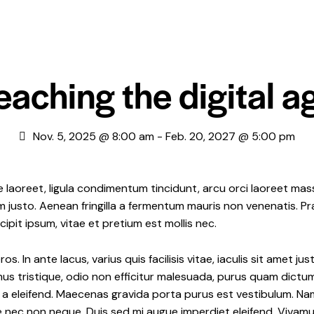
eaching the digital a
Nov. 5, 2025 @ 8:00 am
-
Feb. 20, 2027 @ 5:00 pm
 laoreet, ligula condimentum tincidunt, arcu orci laoreet mass
psum justo. Aenean fringilla a fermentum mauris non venenatis. 
pit ipsum, vitae et pretium est mollis nec.
s. In ante lacus, varius quis facilisis vitae, iaculis sit amet 
mus tristique, odio non efficitur malesuada, purus quam dictum 
t a eleifend. Maecenas gravida porta purus est vestibulum. Na
ue nec non neque. Duis sed mi augue imperdiet eleifend. Vivamu