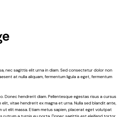
ge
a, nec sagittis elit urna in diam. Sed consectetur dolor non
Praesent at nulla aliquam, fermentum ligula a eget, fermentum
justo. Donec hendrerit diam. Pellentesque egestas risus a cursus
elit, vitae hendrerit ex magna et urna. Nulla sed blandit ante,
m ut elit massa. Etiam metus sapien, placerat eget volutpat
s rutrum a turpis eu porta. Donec sagittis est eleifend tortor