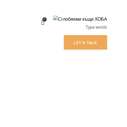
0
LET’S TALK