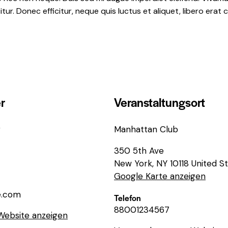
icitur. Donec efficitur, neque quis luctus et aliquet, libero e
r
Veranstaltungsort
r
Manhattan Club
350 5th Ave
New York
,
NY
10118
United S
Google Karte anzeigen
e.com
Telefon
88001234567
Website anzeigen