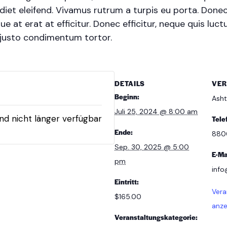
et eleifend. Vivamus rutrum a turpis eu porta. Donec s
e at erat at efficitur. Donec efficitur, neque quis luctu
 justo condimentum tortor.
DETAILS
VER
Beginn:
Asht
Juli 25, 2024 @ 8:00 am
ind nicht länger verfügbar
Tele
Ende:
880
Sep. 30, 2025 @ 5:00
E-Ma
pm
inf
Eintritt:
Vera
$165.00
anze
Veranstaltungskategorie: