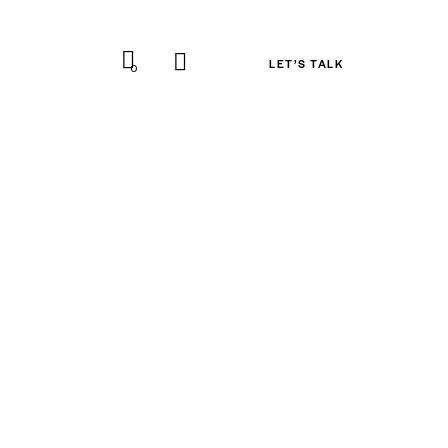
LET’S TALK
0