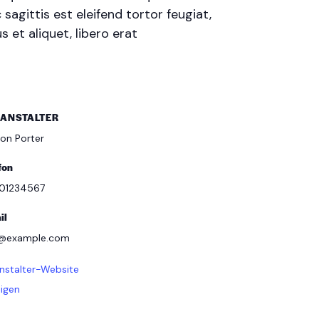
agittis est eleifend tortor feugiat,
s et aliquet, libero erat
ANSTALTER
on Porter
fon
01234567
il
o@example.com
nstalter-Website
igen