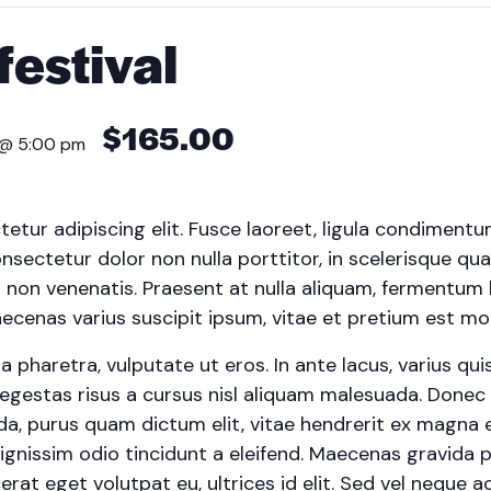
festival
$165.00
 @ 5:00 pm
tur adipiscing elit. Fusce laoreet, ligula condimentu
onsectetur dolor non nulla porttitor, in scelerisque qua
 non venenatis. Praesent at nulla aliquam, fermentum 
cenas varius suscipit ipsum, vitae et pretium est moll
haretra, vulputate ut eros. In ante lacus, varius quis fa
egestas risus a cursus nisl aliquam malesuada. Donec s
ada, purus quam dictum elit, vitae hendrerit ex magna e
ignissim odio tincidunt a eleifend. Maecenas gravida 
erat eget volutpat eu, ultrices id elit. Sed vel neque