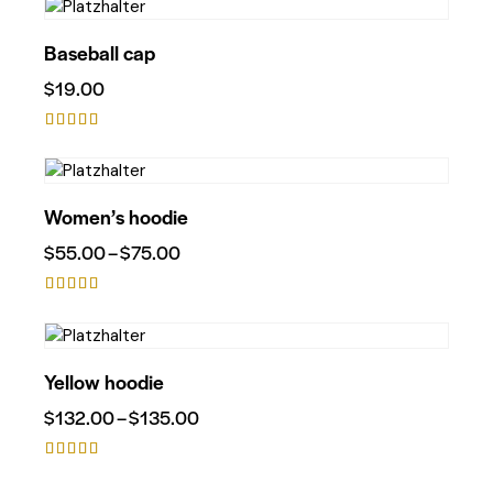
4.00
von 5
Baseball cap
$
19.00
Bewertet
mit
5.00
von 5
Women’s hoodie
$
55.00
–
$
75.00
Bewertet
mit
5.00
von 5
Yellow hoodie
$
132.00
–
$
135.00
Bewerte
t mit