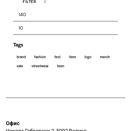
FILTER
Tags
brand
fashion
fest
item
logo
merch
sale
streetwear
teen
Офис
Никола Габровски 2, 5002 Велико