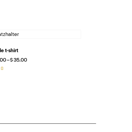
e t-shirt
.00
–
$
35.00
rte
t
5