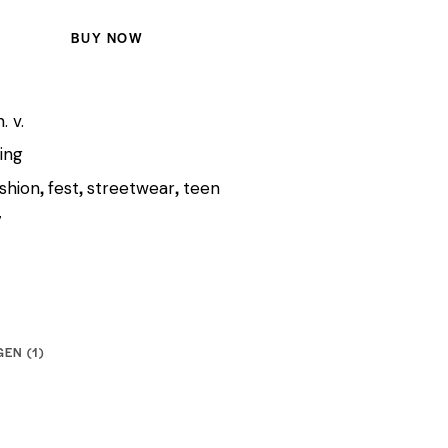
BUY NOW
n. v.
ing
,
,
,
shion
fest
streetwear
teen
7
EN (1)