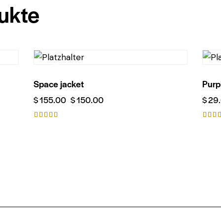
ukte
-3%
Space jacket
Purpl
$
155.00
$
150.00
$
29
Bewertet
Bewe
mit
t mi
5.00
4.00
von 5
von 