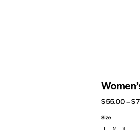
Women’s
$
55.00
–
$
7
Size
L
M
S