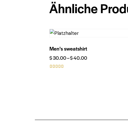
Ähnliche Prod
Men’s sweatshirt
$
30.00
–
$
40.00
Bewerte
t mit
4.00
von 5