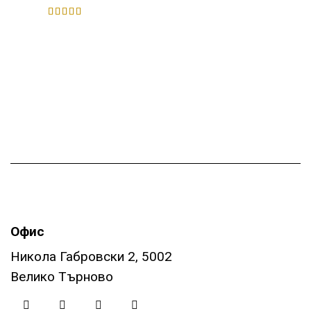
Bewertet
mit
5.00
von 5
Офис
Никола Габровски 2, 5002
Велико Търново