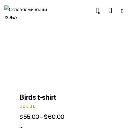
0
Birds t-shirt
Bewertet
1
$
55.00
–
$
60.00
mit
5.00
von 5,
basieren