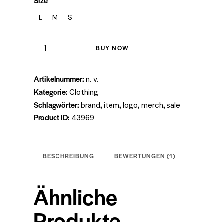
Size
d auf
Kundenb
ewertung
L
M
S
BUY NOW
Artikelnummer:
n. v.
Kategorie:
Clothing
Schlagwörter:
,
,
,
,
brand
item
logo
merch
sale
Product ID:
43969
BESCHREIBUNG
BEWERTUNGEN (1)
Ähnliche
Produkte