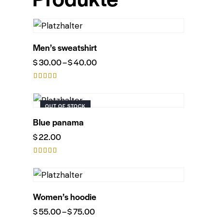
Men’s sweatshirt
$
30.00
–
$
40.00
Bewerte
t mit
4.00
OUT OF STOCK
von 5
Blue panama
$
22.00
Bewerte
t mit
4.00
von 5
Women’s hoodie
$
55.00
–
$
75.00