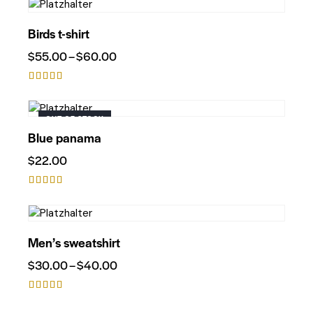
5.00
von 5
Birds t-shirt
$
55.00
–
$
60.00
Bewertet
mit
5.00
OUT OF STOCK
von 5
Blue panama
$
22.00
Bewerte
t mit
4.00
von 5
Men’s sweatshirt
$
30.00
–
$
40.00
Bewerte
t mit