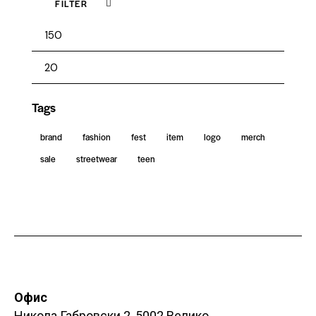
FILTER
Tags
brand
fashion
fest
item
logo
merch
sale
streetwear
teen
Офис
Никола Габровски 2, 5002 Велико