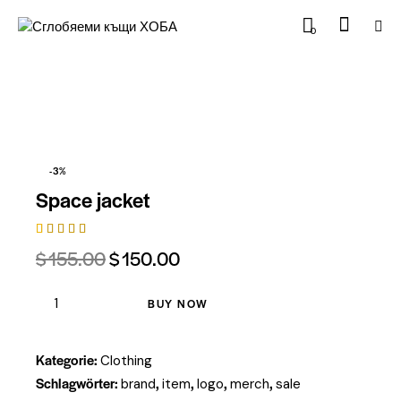
0
-3%
Space jacket
Bewertet
1
$
155.00
$
150.00
mit
5.00
von 5,
basieren
d auf
BUY NOW
Kundenb
ewertung
Kategorie:
Clothing
Schlagwörter:
,
,
,
,
brand
item
logo
merch
sale