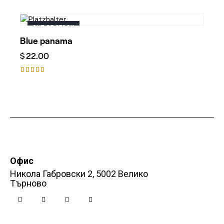
Bewertet
mit
5.00
OUT OF STOCK
von 5
Blue panama
$
22.00
Bewerte
t mit
4.00
von 5
Офис
Никола Габровски 2, 5002 Велико
Търново